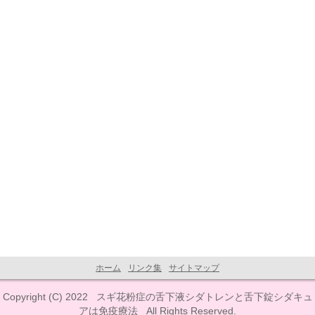
ホーム
リンク集
サイトマップ
Copyright (C) 2022
スギ花粉症の舌下液シダトレンと舌下錠シダキュ
アは免疫療法
All Rights Reserved.