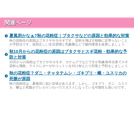
関連ページ
夏風邪かなぁ?秋の花粉症｜ブタクサなどの原因と効果的な対策
秋の花粉症の原因はブタクサやヨモギです。花粉を飛ばす植物に近寄らないこと
が予防法です。規則正しい生活習慣と乳酸菌などで腸内環境を改善しましょう
秋10月からの花粉症の原因はブタクサとスギ花粉・効果的な予
防と対策
10月からの花粉はブタクサやヨモギ、カナムグラなどですが気象条件次第でスギ
花粉も飛散、マスクにガーゼやコットンを付け加えたり対策と予防をしましょう
秋の花粉症？ダニ・チャタテムシ・ゴキブリ・蛾・ユスリカの
死骸が原因
秋の花粉症は、夏風邪に似た症状があります。しかし、ゴキブリ、ダニ、ユスリ
カ、蛾など死骸がアレルゲンのハウスダストになっている可能性も高いのです。