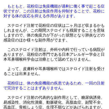
もともと、花粉症は免疫機能が過剰に働く事で起こる症
状ですが、この注射は免疫作用を抑制することで、花粉に
対する体の反応を抑える作用があります。
ステロイド注射で花粉症の症状は二ヶ月ほど収まるかも
しれませんが、この期間ステロイドも残留することを意味
しますので、体の免疫力が下がった状態となり肺炎などの
感染症のほか様々な副作用がでます。
このステロイド注射は、外科や内科で行っている病院が
ありますが、花粉症の専門である日本アレルギー学会と日
本耳鼻咽喉科学会は治療として認めておりません。
よって、皮膚科や耳鼻咽喉科ではステロイド注射を受け
ることは出来ません。
花粉症は、体の免疫機能の疾患であるため、一回の注射
で完治することはまずありません。
ステロイド注射の代表的な副作用として、糖尿病誘発、
易感染性、消化性潰瘍、動脈硬化、高脂血症、副腎不全、
高血圧、骨粗しょう症、生理不順などがあげられますが、