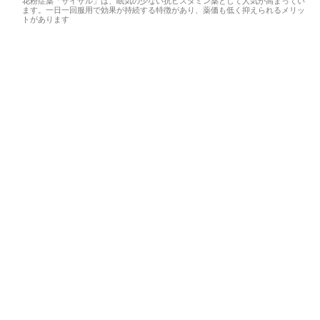
花粉症薬「ザイザル」は、眠気の少ない抗ヒスタミン薬として人気が高まってい
ます。一日一回服用で効果が持続する特徴があり、薬価も低く抑えられるメリッ
トがあります