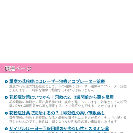
関連ページ
重度の花粉症にはレーザー治療とコブレーター治療
重度の花粉症の対処療法として、その治療にはレーザー治療やコブレーター治療
があります。一時的な治療で根治するわけではありません
花粉症対策はいつから｜飛散の2、3週間前から薬を服用
花粉飛散の初期から既に鼻粘膜に軽い炎症が起こっています。対策として花粉飛
散の2から3週間前から薬を服用することで重症化を抑えることができます
花粉症は薬で完治するの？｜即効性の高い市販薬も
毎年花粉の飛散する時期になると憂鬱な気持ちになる方が多く、少しでも早く改
善したいねのです。最近は、眠くならない即効性の高い市販薬もあります
ザイザルは一日一回服用眠気が少ない抗ヒスタミン薬